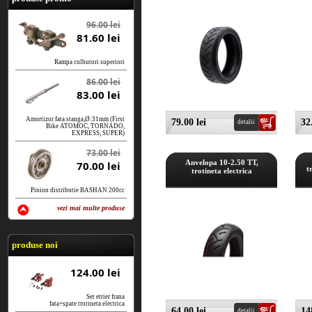
96.00 lei
81.60 lei
Rampa culbutori superiori
86.00 lei
83.00 lei
Amortizor fata stanga,Ø:31mm (First
79.00 lei
32
detalii
Bike ATOMOC, TORNADO,
EXPRESS, SUPER)
73.00 lei
Anvelopa 10-2.50 TT,
70.00 lei
t
trotineta electrica
Pinion distributie BASHAN 200cc
vezi mai multe produse
vezi produse
produse noi
124.00 lei
Set etrier frana
fata+spate trotineta electrica
64.00 lei
14
detalii