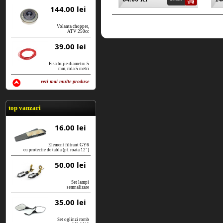
144.00 lei
Volanta chopper,
ATV 250cc
39.00 lei
Fisa bujie diametru 5
mm, rola 5 metri
vezi mai multe produse
vezi produse
top vanzari
16.00 lei
Element filtrant GY6
cu protectie de tabla (pt. roata 12")
50.00 lei
Set lampi
semnalizare
35.00 lei
Set oglinzi romb