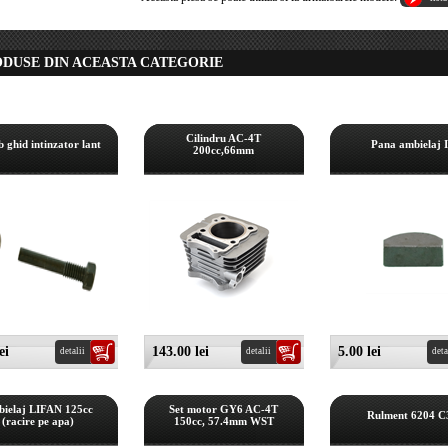
ODUSE DIN ACEASTA CATEGORIE
Cilindru AC-4T
 ghid intinzator lant
Pana ambielaj I
200cc,66mm
ei
143.00 lei
5.00 lei
detalii
detalii
deta
ielaj LIFAN 125cc
Set motor GY6 AC-4T
Rulment 6204 C
(racire pe apa)
150cc, 57.4mm WST