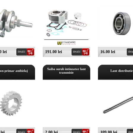
 lei
191.00 lei
16.00 lei
detalii
detalii
deta
Saiba surub intinzator lant
ion primar ambielaj
Lant distributie
transmisie
lei
2.00 lei
109.00 lei
detalii
detalii
deta