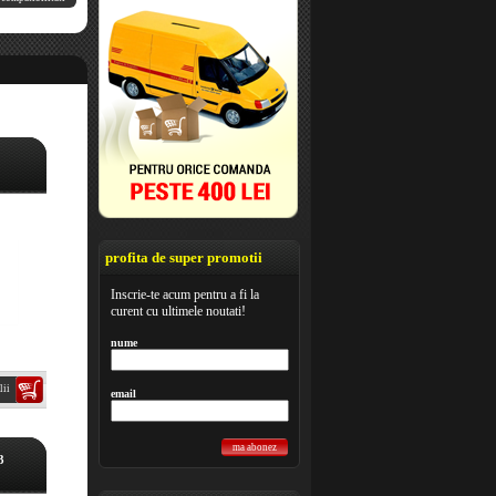
profita de super promotii
Inscrie-te acum pentru a fi la
curent cu ultimele noutati!
nume
lii
email
ma abonez
3