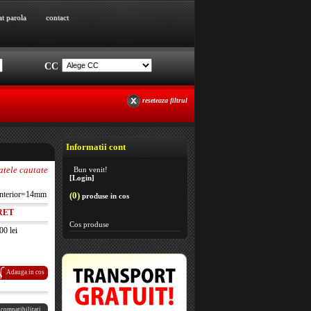
at parola
contact
at parola
contact
CC
reseteaza filtrul
Informatii cont
atele cautate
Bun venit!
[Login]
 interior=14mm
(0)
produse in cos
RET
Cos produse
00 lei
Adauga in cos
 compatibilitati