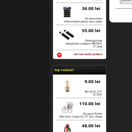
36.00 lei
Set autocolante
reflectorizante pentru casca, negru
55.00 lei
Prelungire brat
semnalizare cu adaptor M8/M10,
37.5mm
vezi mai multe produse
vezi produse
top vanzari
9.00 lei
Bec far S2 12V-
35/35W
110.00 lei
Set motor Pocket
Bike (bolt 12mm) AC-2T 50cc, 44mm
48.00 lei