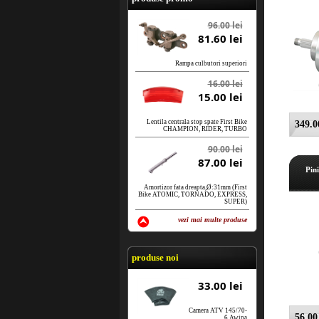
96.00 lei
81.60 lei
Rampa culbutori superiori
16.00 lei
15.00 lei
Lentila centrala stop spate First Bike
349.00
CHAMPION, RIDER, TURBO
90.00 lei
87.00 lei
Pin
Amortizor fata dreapta,Ø:31mm (First
Bike ATOMIC, TORNADO, EXPRESS,
SUPER)
vezi mai multe produse
vezi produse
produse noi
33.00 lei
Camera ATV 145/70-
56.00 
6 Awina