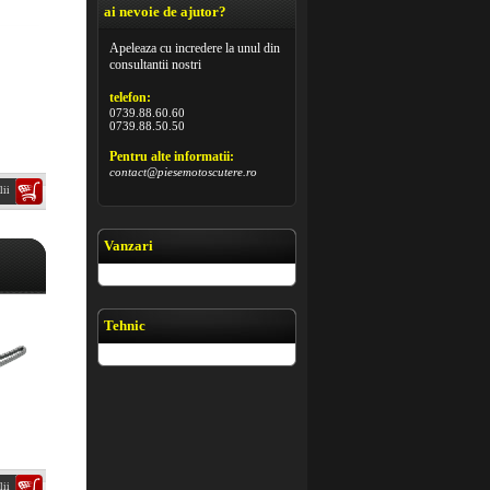
ai nevoie de ajutor?
Apeleaza cu incredere la unul din
consultantii nostri
telefon:
0739.88.60.60
0739.88.50.50
Pentru alte informatii:
contact@piesemotoscutere.ro
lii
Vanzari
Tehnic
lii