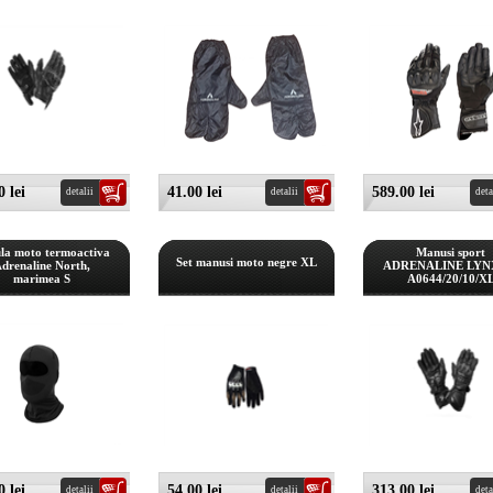
 lei
41.00 lei
589.00 lei
detalii
detalii
deta
la moto termoactiva
Manusi sport
Set manusi moto negre XL
drenaline North,
ADRENALINE LYN
marimea S
A0644/20/10/X
 lei
54.00 lei
313.00 lei
detalii
detalii
deta