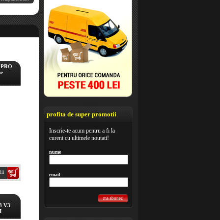
S PRO
ne
profita de super promotii
Inscrie-te acum pentru a fi la
curent cu ultimele noutati!
nume
lii
email
ma abonez
8 V3
M