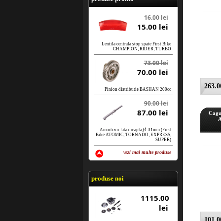
16.00 lei
15.00 lei
Lentila centrala stop spate First Bike
CHAMPION, RIDER, TURBO
73.00 lei
70.00 lei
263.00
Pinion distributie BASHAN 200cc
90.00 lei
87.00 lei
Cagu
A
Amortizor fata dreapta,Ø:31mm (First
Bike ATOMIC, TORNADO, EXPRESS,
SUPER)
vezi mai multe produse
vezi produse
produse noi
1115.00
lei
101.00