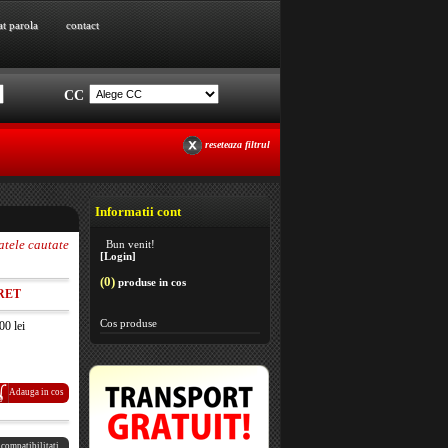
at parola
contact
at parola
contact
CC
reseteaza filtrul
Informatii cont
atele cautate
Bun venit!
[Login]
(0)
produse in cos
RET
Cos produse
00 lei
Adauga in cos
 compatibilitati