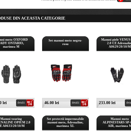
ODUSE DIN ACEASTA CATEGORIE
usi moto OXFORD
Manusi piele VENU
Set manusi moto negru-
ADY ONTARIO,
2.0 CE Adrenali
rosu
marimea M
A0629/20/10/M
 lei
46.00 lei
233.00 lei
detalii
detalii
deta
Manusi touring
Set protectii impermeabile
Manusi moto
NALINE OPIUM 2.0
manusi moto, Adrenaline,
ALPINESTARS SP-
E A0633/20/10/M
marimea XL
AIR, marimea 