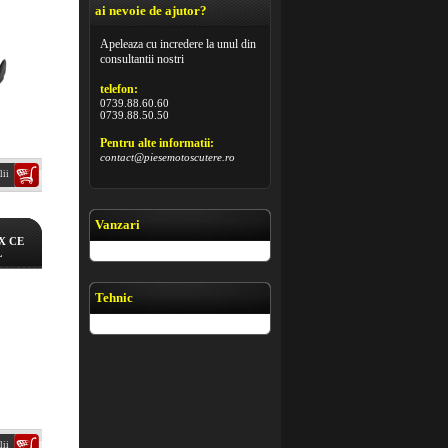
ai nevoie de ajutor?
Apeleaza cu incredere la unul din
consultantii nostri
telefon:
0739.88.60.60
0739.88.50.50
Pentru alte informatii:
contact@piesemotoscutere.ro
lii
Vanzari
X CE
L
Tehnic
lii