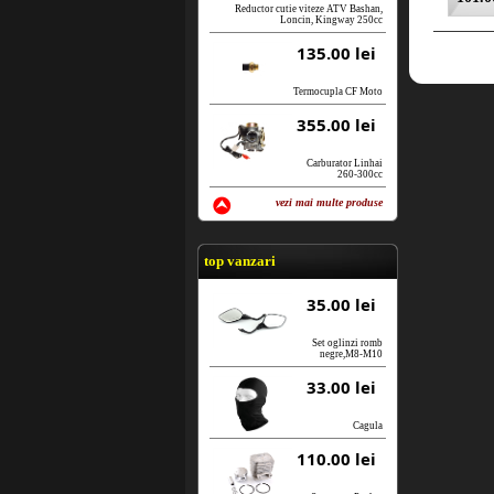
Reductor cutie viteze ATV Bashan,
Loncin, Kingway 250cc
135.00 lei
Termocupla CF Moto
355.00 lei
Carburator Linhai
260-300cc
vezi mai multe produse
vezi produse
top vanzari
35.00 lei
Set oglinzi romb
negre,M8-M10
33.00 lei
Cagula
110.00 lei