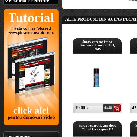
Piese trotinete electrice
ALTE PRODUSE DIN ACEASTA CA
Spray curatat frana
Breaker Cleaner 400ml,
RMS
19.00 lei
42
detalii
Spray reparatie anvelope
Motul Tyre repair P3
produse promo