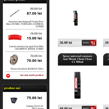
90.00 lei
87.00 lei
Amortizor fata dreapta,Ø:31mm (First
Bike ATOMIC, TORNADO, EXPRESS,
SUPER)
16.00 lei
15.00 lei
56.00 lei
10
detalii
Lentila centrala stop spate First Bike
CHAMPION, RIDER, TURBO
73.00 lei
Spray universal curatare
lant Motul, Chain Clean
70.00 lei
C1 400ml
Pinion distributie BASHAN 200cc
vezi mai multe produse
vezi produse
produse noi
75.00 lei
Camera 22x10-10-
68.00 lei
36
TR13 Awina
detalii