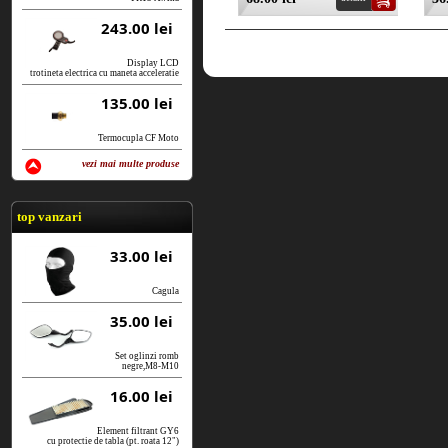
243.00 lei
Display LCD
trotineta electrica cu maneta acceleratie
135.00 lei
Termocupla CF Moto
vezi mai multe produse
vezi produse
top vanzari
33.00 lei
Cagula
35.00 lei
Set oglinzi romb
negre,M8-M10
16.00 lei
Element filtrant GY6
cu protectie de tabla (pt. roata 12")