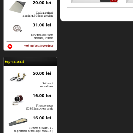
20.00 lei
Coala garnituri
aluminiu, 0.35mm grosime
31.00 lei
Disc frana trotineta
electrica, 140mm
vezi mai multe produse
vezi produse
top vanzari
50.00 lei
Set lampi
semnalizare
16.00 lei
Filtru aer sport
Ø28/32mm, crom-conic
16.00 lei
Element filtrant GY6
cu protectie de tabla (pt. roata 12")