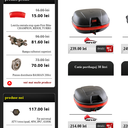
16.00 lei
15.00 lei
Lentila centrala stop spate First Bike
CHAMPION, RIDER, TURBO
96.00 lei
81.60 lei
239.00 lei
24
detalii
Rampa culbutori superiori
73.00 lei
70.00 lei
Cutie portbagaj 38 litri
Pinion distributie BASHAN 200cc
vezi mai multe produse
vezi produse
produse noi
117.00 lei
Far universal
ATV/cross/quad, 48W, IP67, 6500K
214.00 lei
22
detalii