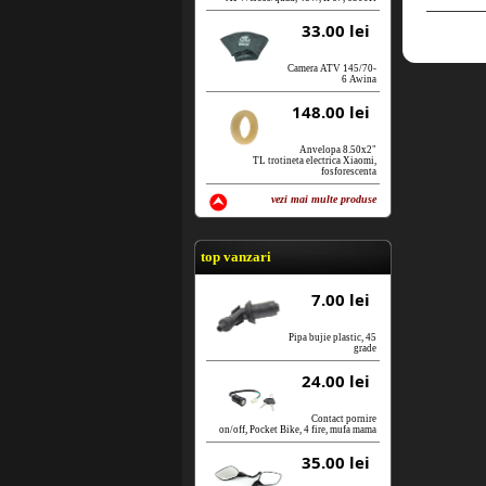
33.00 lei
Camera ATV 145/70-
6 Awina
148.00 lei
Anvelopa 8.50x2"
TL trotineta electrica Xiaomi,
fosforescenta
vezi mai multe produse
vezi produse
top vanzari
7.00 lei
Pipa bujie plastic, 45
grade
24.00 lei
Contact pornire
on/off, Pocket Bike, 4 fire, mufa mama
35.00 lei