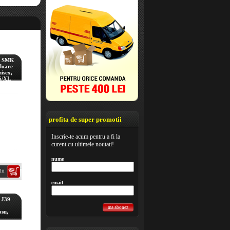
a SMK
loare
isex,
6/XL
profita de super promotii
Inscrie-te acum pentru a fi la
curent cu ultimele noutati!
nume
lii
email
 J39
ma abonez
osu,