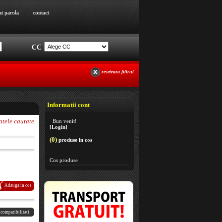
at parola
contact
at parola
contact
CC
reseteaza filtrul
Informatii cont
atele cautate
Bun venit!
[Login]
(0)
produse in cos
Cos produse
Adauga in cos
 compatibilitati