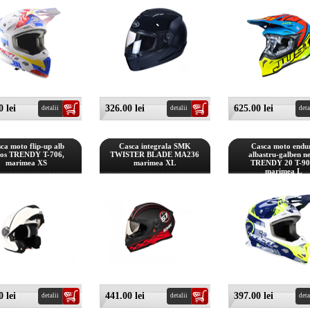
 lei
326.00 lei
625.00 lei
detalii
detalii
deta
ca moto flip-up alb
Casca integrala SMK
Casca moto endu
ios TRENDY T-706,
TWISTER BLADE MA236
albastru-galben n
marimea XS
marimea XL
TRENDY 20 T-90
marimea L
 lei
441.00 lei
397.00 lei
detalii
detalii
deta