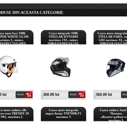
ODUSE DIN ACEASTA CATEGORIE
sca open face SMK
Casca integrala SMK
Casca moto integral
PER WHITE GL100
STELLAR DYNAMO
STELLAR FARO, cu
arimea L, unisex,
marimea 2XL, unisex
GRI marimea XL, un
K0109/17/GL100/L
SMK0110/MA216/2XL
SMK0110/24/GL26
 lei
360.00 lei
360.00 lei
detalii
detalii
deta
ca moto enduro alb-
Casca moto integrala
Casca enduro Just1
stru-rosu TRENDY 20
negru Awina TN0700B-F1
Thruster,
-902, marimea L
marimea S
albastru+galben+r
marimea L