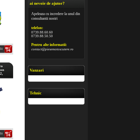
ai nevoie de ajutor?
Apeleaza cu incredere la unul din
consultantii nostri
telefon:
0739.88.60.60
0739.88.50.50
Pentru alte informatii:
lii
contact@piesemotoscutere.ro
ro
eon
Vanzari
2,
Tehnic
lii