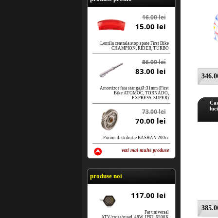
16.00 lei
15.00 lei
Lentila centrala stop spate First Bike
CHAMPION, RIDER, TURBO
86.00 lei
83.00 lei
346.00
Amortizor fata stanga,Ø:31mm (First
Bike ATOMOC, TORNADO,
EXPRESS, SUPER)
Cas
luc
73.00 lei
70.00 lei
Pinion distributie BASHAN 200cc
vezi mai multe produse
vezi produse
produse noi
117.00 lei
385.00
Far universal
ATV/cross/quad, 48W, IP67, 6500K