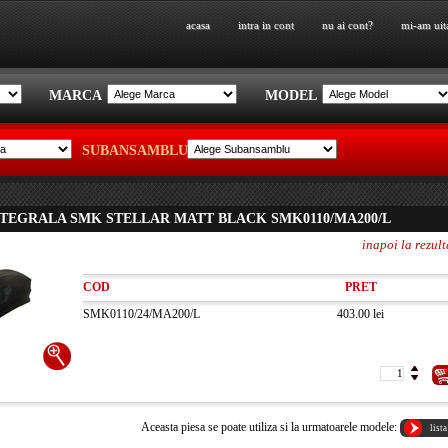
acasa
intra in cont
nu ai cont?
mi-am uit
acasa
intra in cont
nu ai cont?
mi-am uit
MARCA
MODEL
SUBANSAMBLU
NTEGRALA SMK STELLAR MATT BLACK SMK0110/MA200/L
inapoi la rezult
COD
PRET
SMK0110/24/MA200/L
403.00 lei
Aceasta piesa se poate utiliza si la urmatoarele modele:
lista