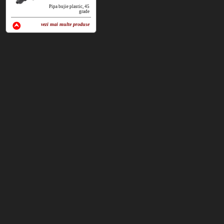
Pipa bujie plastic, 45
grade
vezi mai multe produse
vezi produse