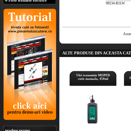
Piese trotinete electrice
99234-B1LW
Aceas
ALTE PRODUSE DIN ACEASTA CA
Ulei transmisie MOPED
S
cutie manuala, 450ml
produse promo