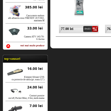
385.00 lei
Casca moto enduro
alb-albastru-rosu TRENDY 20 T-902,
marimea M
33.00 lei
77.00 lei
76
detalii
Camera ATV 145/70-
6 Awina
vezi mai multe produse
vezi produse
top vanzari
16.00 lei
Element filtrant GY6
cu protectie de tabla (pt. roata 12")
24.00 lei
Contact pornire
on/off, Pocket Bike, 4 fire, mufa mama
7.00 lei