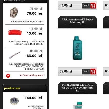
44.00 lei
64
detalii
73.00 lei
70.00 lei
Ulei transmisie ATF Super
Pinion distributie BASHAN 200cc
Motorex, 1L
16.00 lei
15.00 lei
Lentila centrala stop spate First Bike
CHAMPION, RIDER, TURBO
86.00 lei
83.00 lei
Amortizor fata stanga,Ø:31mm (First
Bike ATOMOC, TORNADO,
EXPRESS, SUPER)
79.00 lei
64
detalii
vezi mai multe produse
vezi produse
Ulei transmisie GEAR OIL
produse noi
HYPOID 80W90 Motorex,
1L
144.00 lei
Volanta chopper,
ATV 250cc