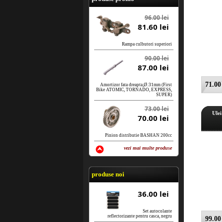
96.00 lei
81.60 lei
Rampa culbutori superiori
90.00 lei
87.00 lei
71.00 
Amortizor fata dreapta,Ø:31mm (First
Bike ATOMIC, TORNADO, EXPRESS,
SUPER)
73.00 lei
Ule
70.00 lei
Pinion distributie BASHAN 200cc
vezi mai multe produse
vezi produse
produse noi
36.00 lei
Set autocolante
reflectorizante pentru casca, negru
99.00 