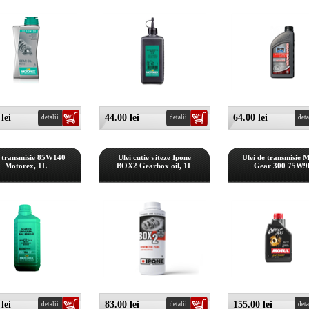
lei
44.00 lei
64.00 lei
detalii
detalii
deta
i transmisie 85W140
Ulei cutie viteze Ipone
Ulei de transmisie 
Motorex, 1L
BOX2 Gearbox oil, 1L
Gear 300 75W9
lei
83.00 lei
155.00 lei
detalii
detalii
deta