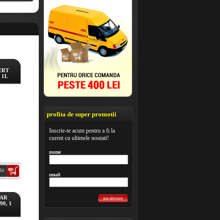
ERT
 1L
profita de super promotii
Inscrie-te acum pentru a fi la
curent cu ultimele noutati!
nume
lii
email
EAR
ma abonez
90, 1