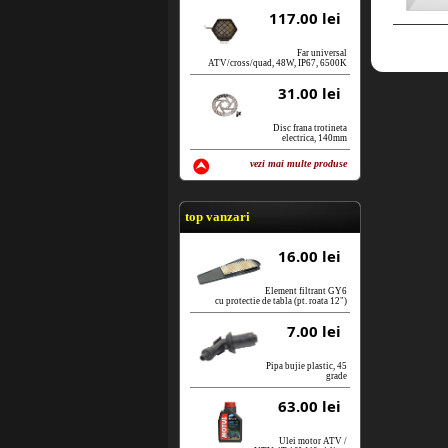
117.00 lei
Far universal
ATV/cross/quad, 48W, IP67, 6500K
31.00 lei
Disc frana trotineta
electrica, 140mm
vezi mai multe produse
vezi produse
top vanzari
16.00 lei
Element filtrant GY6
cu protectie de tabla (pt. roata 12")
7.00 lei
Pipa bujie plastic, 45
grade
63.00 lei
Ulei motor ATV /