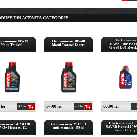
ODUSE DIN ACEASTA CATEGORIE
Ulei transmisie
i transmisie 10W30
Ulei transmisie 10W40
TRANSLUBE EXP
Motul Transoil
Motul Transoil Expert
75W90 D38 Motul,
lei
64.00 lei
69.00 lei
detalii
detalii
deta
Ulei transmisie G
transmisie GEAR OIL
Ulei transmisie MOPED
SAVER Hypoid 80W
W30 Motorex, 1L
cutie manuala, 450ml
litru, Bel-Ray