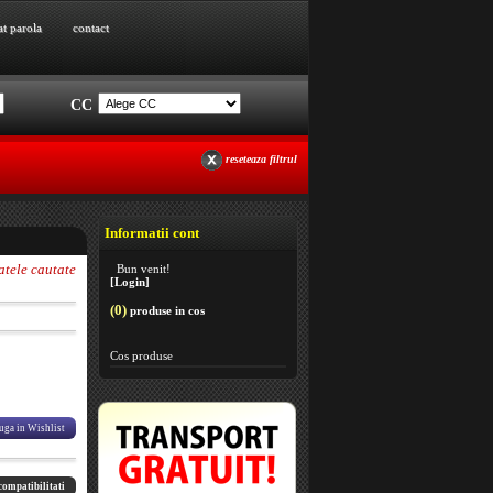
at parola
contact
at parola
contact
CC
reseteaza filtrul
Informatii cont
atele cautate
Bun venit!
[Login]
(0)
produse in cos
Cos produse
ga in Wishlist
 compatibilitati