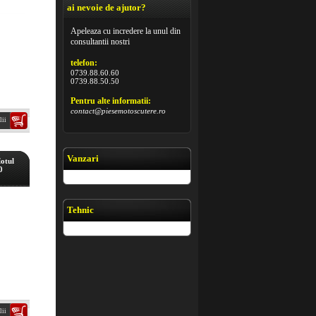
ai nevoie de ajutor?
Apeleaza cu incredere la unul din
consultantii nostri
telefon:
0739.88.60.60
0739.88.50.50
Pentru alte informatii:
contact@piesemotoscutere.ro
lii
Vanzari
Motul
0
Tehnic
lii