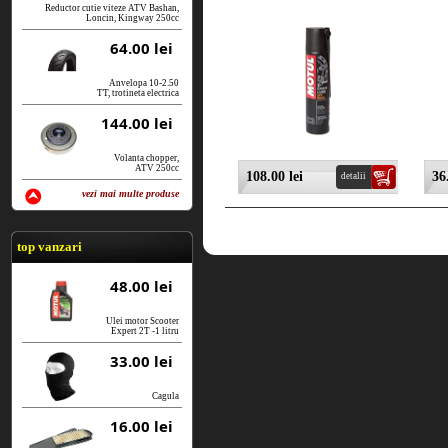
Reductor cutie viteze ATV Bashan,
Loncin, Kingway 250cc
64.00 lei
Anvelopa 10-2.50
TT, trotineta electrica
144.00 lei
Volanta chopper,
ATV 250cc
108.00 lei
36
detalii
vezi mai multe produse
vezi produse
top vanzari
48.00 lei
Ulei motor Scooter
Expert 2T -1 litru
33.00 lei
Cagula
16.00 lei