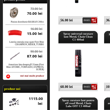
73.00 lei
70.00 lei
56.00 lei
36
detalii
Pinion distributie BASHAN 200cc
16.00 lei
15.00 lei
Spray universal curatare
lant Motul, Chain Clean
C1 400ml
Lentila centrala stop spate First Bike
CHAMPION, RIDER, TURBO
90.00 lei
87.00 lei
Amortizor fata dreapta,Ø:31mm (First
Bike ATOMIC, TORNADO, EXPRESS,
SUPER)
vezi mai multe produse
vezi produse
68.00 lei
10
detalii
produse noi
1115.00
Spray curatare lant pentru
lei
off road Motul, Chain
a
Lube OFF C3 400ml