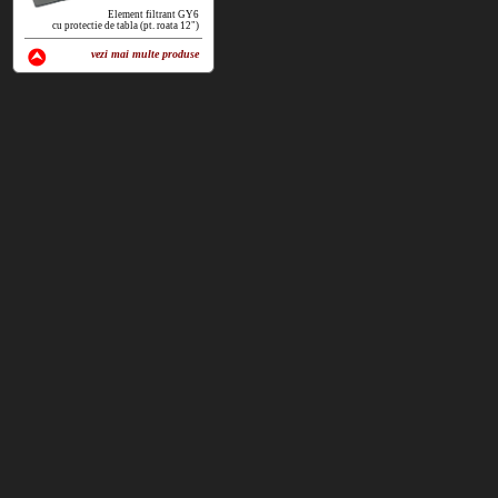
Element filtrant GY6
cu protectie de tabla (pt. roata 12")
vezi mai multe produse
vezi produse