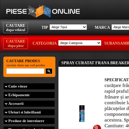
CAUTARE
TIP
MARCA
dupa vehicul
CAUTARE
CATEGORIA
SUBANSAM
dupa piese
Casti moto
CAUTARE PRODUS
SPRAY CURATAT FRANA BREAKER
cuvinte cheie sau cod produs
Manusi Cagule
Oglinzi
Jachete moto
SPECIFICATI
Ulei motor
Portbagaje
curățare fr
Ochelari moto
Componente cutie viteze
Cutie viteze
rapid praful
Ulei transmisie
Protectii
Pantaloni moto
Echipamente
frânare și a
Componente roti trotinete
Kit vulcanizare
contribuie l
Lichid frana
Diverse
Accesorii
plăcuțelor d
Sistem electric trotinete
Intretinere piese
Ulei furca
Uleiuri si lubrifianti
componentel
acestora. Sp
Sistem franare trotinete
Service
Produse de intretinere
Cantitate: 
Accesorii trotinete electrice