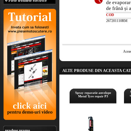
Piese trotinete electrice
de evaporare
de frână și 
COD
267201110RM
Aceas
ALTE PRODUSE DIN ACEASTA CA
Spray reparatie anvelope
Motul Tyre repair P3
produse promo