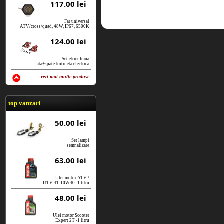
117.00 lei
Far universal
ATV/cross/quad, 48W, IP67, 6500K
124.00 lei
Set etrier frana
fata+spate trotineta electrica
vezi mai multe produse
vezi produse
top vanzari
50.00 lei
Set lampi
semnalizare
63.00 lei
Ulei motor ATV /
UTV 4T 10W40 -1 litru
48.00 lei
Ulei motor Scooter
Expert 2T -1 litru