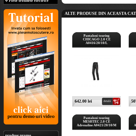
Piese trotinete electrice
ALTE PRODUSE DIN ACEASTA CA
Pantaloni touring
CHICAGO 2.0 CE
A0416/20/10/L
642.00 lei
50
detalii
Pantaloni touring
MESHTEC 2.0 CE
Adrenaline A0421/20/10/M
A
produse promo