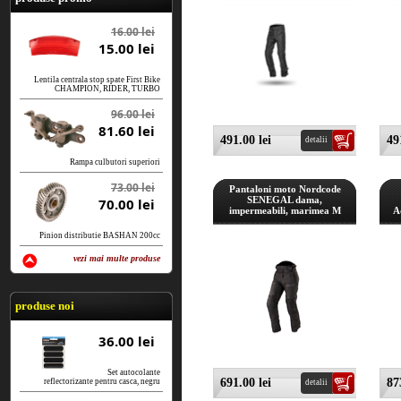
16.00 lei
15.00 lei
Lentila centrala stop spate First Bike
CHAMPION, RIDER, TURBO
96.00 lei
81.60 lei
491.00 lei
49
detalii
Rampa culbutori superiori
73.00 lei
Pantaloni moto Nordcode
SENEGAL dama,
70.00 lei
impermeabili, marimea M
A
Pinion distributie BASHAN 200cc
vezi mai multe produse
vezi produse
produse noi
36.00 lei
Set autocolante
691.00 lei
87
reflectorizante pentru casca, negru
detalii