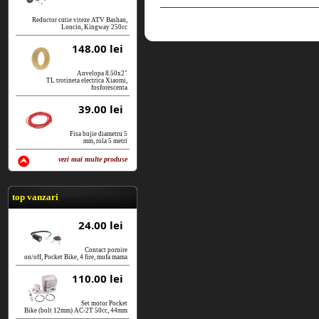
Reductor cutie viteze ATV Bashan,
Loncin, Kingway 250cc
148.00 lei
Anvelopa 8.50x2"
TL trotineta electrica Xiaomi,
fosforescenta
39.00 lei
Fisa bujie diametru 5
mm, rola 5 metri
vezi mai multe produse
vezi produse
top vanzari
24.00 lei
Contact pornire
on/off, Pocket Bike, 4 fire, mufa mama
110.00 lei
Set motor Pocket
Bike (bolt 12mm) AC-2T 50cc, 44mm