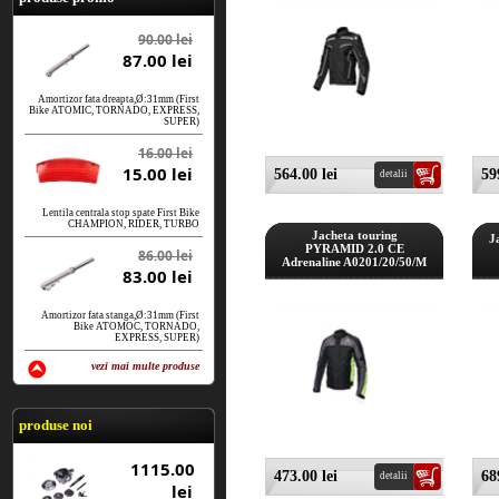
90.00 lei
87.00 lei
Amortizor fata dreapta,Ø:31mm (First
Bike ATOMIC, TORNADO, EXPRESS,
SUPER)
16.00 lei
15.00 lei
564.00 lei
59
detalii
Lentila centrala stop spate First Bike
CHAMPION, RIDER, TURBO
Jacheta touring
J
PYRAMID 2.0 CE
86.00 lei
Adrenaline A0201/20/50/M
83.00 lei
Amortizor fata stanga,Ø:31mm (First
Bike ATOMOC, TORNADO,
EXPRESS, SUPER)
vezi mai multe produse
vezi produse
produse noi
1115.00
473.00 lei
68
detalii
lei