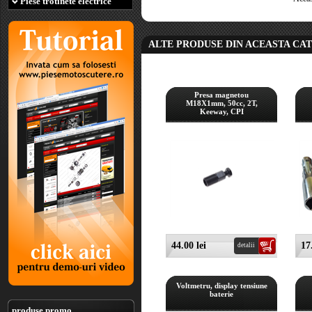
Piese trotinete electrice
ALTE PRODUSE DIN ACEASTA CA
Presa magnetou
M18X1mm, 50cc, 2T,
Keeway, CPI
44.00 lei
17
detalii
Voltmetru, display tensiune
baterie
produse promo