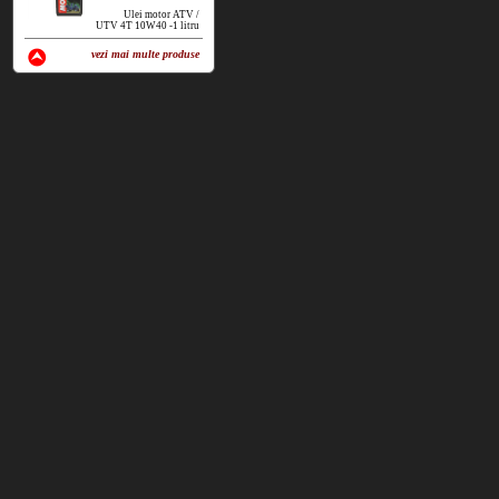
Ulei motor ATV /
UTV 4T 10W40 -1 litru
vezi mai multe produse
vezi produse