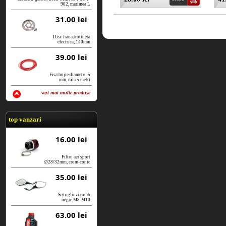
902, marimea L
31.00 lei
Disc frana trotineta
electrica, 140mm
39.00 lei
Fisa bujie diametru 5
mm, rola 5 metri
vezi mai multe produse
vezi produse
top vanzari
16.00 lei
Filtru aer sport
Ø28/32mm, crom-conic
35.00 lei
Set oglinzi romb
negre,M8-M10
63.00 lei