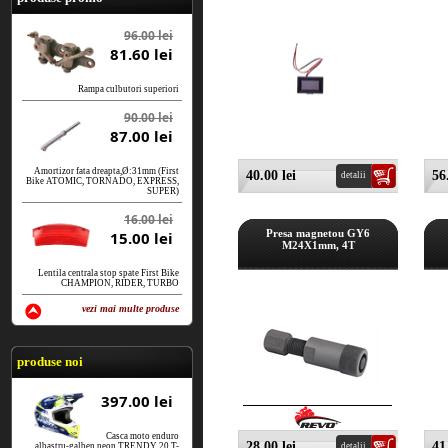
96.00 lei
81.60 lei
Rampa culbutori superiori
90.00 lei
87.00 lei
Amortizor fata dreapta,Ø:31mm (First
40.00 lei
56
detalii
Bike ATOMIC, TORNADO, EXPRESS,
SUPER)
16.00 lei
Presa magnetou GY6
15.00 lei
M24X1mm, 4T
Lentila centrala stop spate First Bike
CHAMPION, RIDER, TURBO
vezi mai multe produse
vezi produse
produse noi
397.00 lei
Casca moto enduro
28.00 lei
41
albastru-galben neon TRENDY 20 T-
detalii