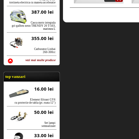
trotineta electrica cu maneta acceleratie
387.00 lei
Casca moto integrala
gri-galben neon TRENDY 20 T-503,
marimea L
355.00 lei
Carburator Linhai
260-300cc
vezi mai multe produse
vezi produse
top vanzari
16.00 lei
Element filtrant GY6
cu protectie de tabla (pt. roata 12")
50.00 lei
Set lampi
semnalizare
33.00 lei