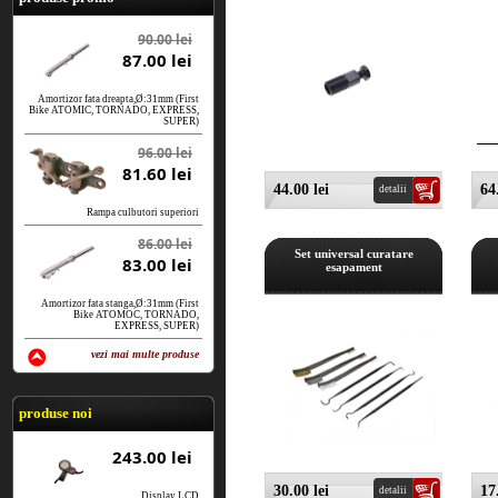
90.00 lei
87.00 lei
Amortizor fata dreapta,Ø:31mm (First
Bike ATOMIC, TORNADO, EXPRESS,
SUPER)
96.00 lei
81.60 lei
44.00 lei
64
detalii
Rampa culbutori superiori
86.00 lei
Set universal curatare
83.00 lei
esapament
Amortizor fata stanga,Ø:31mm (First
Bike ATOMOC, TORNADO,
EXPRESS, SUPER)
vezi mai multe produse
vezi produse
produse noi
243.00 lei
30.00 lei
17
detalii
Display LCD