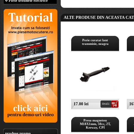
Piese trotinete electrice
ALTE PRODUSE DIN ACEASTA CA
Perie curatat lant
transmisie, neagra
17.00 lei
16
detalii
Presa magnetou
M18X1mm, 50cc, 2T,
Keeway, CPI
produse promo