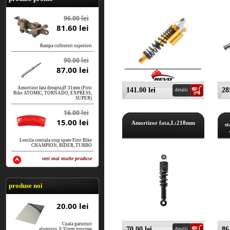
96.00 lei
81.60 lei
Rampa culbutori superiori
90.00 lei
87.00 lei
Amortizor fata dreapta,Ø:31mm (First
141.00 lei
28
detalii
Bike ATOMIC, TORNADO, EXPRESS,
SUPER)
16.00 lei
15.00 lei
Amortizor fata,L:218mm
s
Lentila centrala stop spate First Bike
CHAMPION, RIDER, TURBO
vezi mai multe produse
vezi produse
produse noi
20.00 lei
Coala garnituri
70.00 lei
86
aluminiu, 0.35mm grosime
detalii