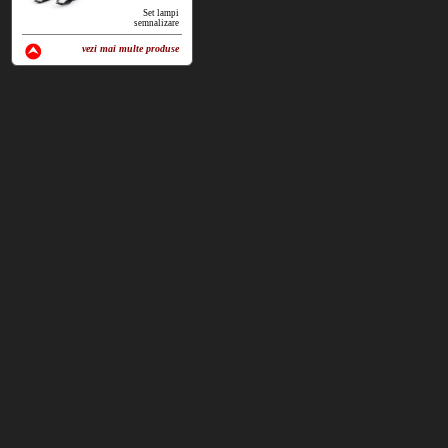
Set lampi
semnalizare
vezi mai multe produse
vezi produse