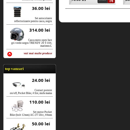
36.00 lei
Set autocolante
reflectorizante pentru casca, negru
314.00 lei
Casca moto open face
gri-verde-negru TRENDY 20 T-104,
marimea L
vezi mai multe produse
vezi produse
top vanzari
24.00 lei
Contact pornire
on/off, Pocket Bike, 4 fire, mufa mama
110.00 lei
Set motor Pocket
Bike (bolt 12mm) AC-2T 50cc, 44mm
50.00 lei