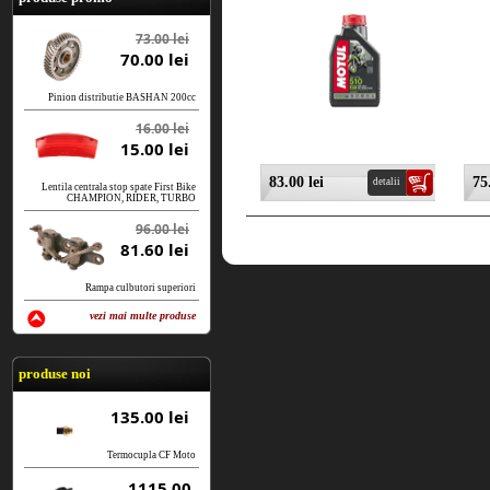
73.00 lei
70.00 lei
Pinion distributie BASHAN 200cc
16.00 lei
15.00 lei
83.00 lei
75
detalii
Lentila centrala stop spate First Bike
CHAMPION, RIDER, TURBO
96.00 lei
81.60 lei
Rampa culbutori superiori
vezi mai multe produse
vezi produse
produse noi
135.00 lei
Termocupla CF Moto
1115.00