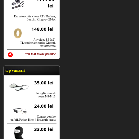
lei
Reductor cutie viteze ATV Bashan,
Loncin, Kingway 250cc
148.00 lei
Anvelopa 8.50x2"
TL trotineta electrica Xiaomi,
fosforescenta
vezi mai multe produse
vezi produse
top vanzari
35.00 lei
Set oglinzi romb
negre,M8-M10
24.00 lei
Contact pornire
on/off, Pocket Bike, 4 fire, mufa mama
33.00 lei